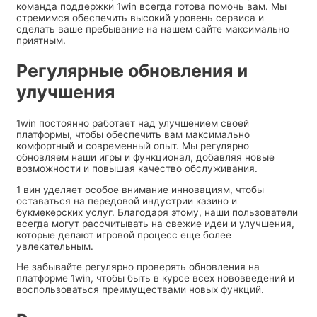
команда поддержки 1win всегда готова помочь вам. Мы
стремимся обеспечить высокий уровень сервиса и
сделать ваше пребывание на нашем сайте максимально
приятным.
Регулярные обновления и
улучшения
1win постоянно работает над улучшением своей
платформы, чтобы обеспечить вам максимально
комфортный и современный опыт. Мы регулярно
обновляем наши игры и функционал, добавляя новые
возможности и повышая качество обслуживания.
1 вин уделяет особое внимание инновациям, чтобы
оставаться на передовой индустрии казино и
букмекерских услуг. Благодаря этому, наши пользователи
всегда могут рассчитывать на свежие идеи и улучшения,
которые делают игровой процесс еще более
увлекательным.
Не забывайте регулярно проверять обновления на
платформе 1win, чтобы быть в курсе всех нововведений и
воспользоваться преимуществами новых функций.