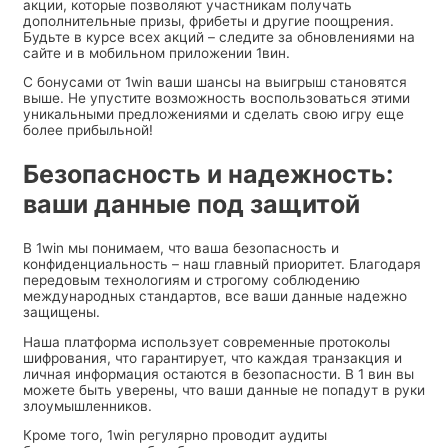
акции, которые позволяют участникам получать
дополнительные призы, фрибеты и другие поощрения.
Будьте в курсе всех акций – следите за обновлениями на
сайте и в мобильном приложении 1вин.
С бонусами от 1win ваши шансы на выигрыш становятся
выше. Не упустите возможность воспользоваться этими
уникальными предложениями и сделать свою игру еще
более прибыльной!
Безопасность и надежность:
ваши данные под защитой
В 1win мы понимаем, что ваша безопасность и
конфиденциальность – наш главный приоритет. Благодаря
передовым технологиям и строгому соблюдению
международных стандартов, все ваши данные надежно
защищены.
Наша платформа использует современные протоколы
шифрования, что гарантирует, что каждая транзакция и
личная информация остаются в безопасности. В 1 вин вы
можете быть уверены, что ваши данные не попадут в руки
злоумышленников.
Кроме того, 1win регулярно проводит аудиты