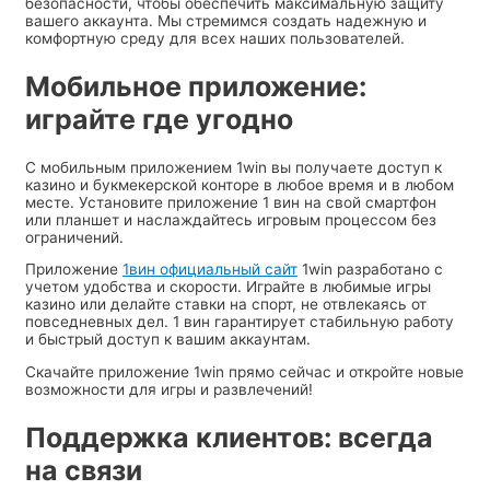
безопасности, чтобы обеспечить максимальную защиту
вашего аккаунта. Мы стремимся создать надежную и
комфортную среду для всех наших пользователей.
Мобильное приложение:
играйте где угодно
С мобильным приложением 1win вы получаете доступ к
казино и букмекерской конторе в любое время и в любом
месте. Установите приложение 1 вин на свой смартфон
или планшет и наслаждайтесь игровым процессом без
ограничений.
Приложение
1вин официальный сайт
1win разработано с
учетом удобства и скорости. Играйте в любимые игры
казино или делайте ставки на спорт, не отвлекаясь от
повседневных дел. 1 вин гарантирует стабильную работу
и быстрый доступ к вашим аккаунтам.
Скачайте приложение 1win прямо сейчас и откройте новые
возможности для игры и развлечений!
Поддержка клиентов: всегда
на связи