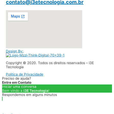
contato@i3etecnologia.com.br
Design By:
Copyright © 2020. Todos os direitos reservados – i3E
Tecnologia
Politica de Privacidade
Preciso de ajuda?
Entre em Contato
Iniciar uma conversa
Bem vindo a
i3E Tecnologia
!
Respondemos em alguns minutos