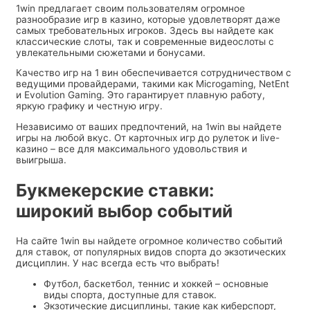
1win предлагает своим пользователям огромное
разнообразие игр в казино, которые удовлетворят даже
самых требовательных игроков. Здесь вы найдете как
классические слоты, так и современные видеослоты с
увлекательными сюжетами и бонусами.
Качество игр на 1 вин обеспечивается сотрудничеством с
ведущими провайдерами, такими как Microgaming, NetEnt
и Evolution Gaming. Это гарантирует плавную работу,
яркую графику и честную игру.
Независимо от ваших предпочтений, на 1win вы найдете
игры на любой вкус. От карточных игр до рулеток и live-
казино – все для максимального удовольствия и
выигрыша.
Букмекерские ставки:
широкий выбор событий
На сайте 1win вы найдете огромное количество событий
для ставок, от популярных видов спорта до экзотических
дисциплин. У нас всегда есть что выбрать!
Футбол, баскетбол, теннис и хоккей – основные
виды спорта, доступные для ставок.
Экзотические дисциплины, такие как киберспорт,