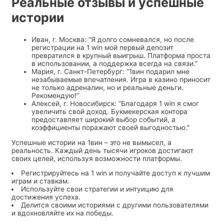
Реальные отзывы и успешные
истории
Иван, г. Москва: “Я долго сомневался, но после
регистрации на 1 win мой первый депозит
превратился в крупный выигрыш. Платформа проста
в использовании, а поддержка всегда на связи.”
Мария, г. Санкт-Петербург: “1вин подарил мне
незабываемые впечатления. Игра в казино приносит
не только адреналин, но и реальные деньги.
Рекомендую!”
Алексей, г. Новосибирск: “Благодаря 1 win я смог
увеличить свой доход. Букмекерская контора
предоставляет широкий выбор событий, а
коэффициенты поражают своей выгодностью.”
Успешные истории на 1вин – это не вымысел, а
реальность. Каждый день тысячи игроков достигают
своих целей, используя возможности платформы.
Регистрируйтесь на 1 win и получайте доступ к лучшим
играм и ставкам.
Используйте свои стратегии и интуицию для
достижения успеха.
Делится своими историями с другими пользователями
и вдохновляйте их на победы.