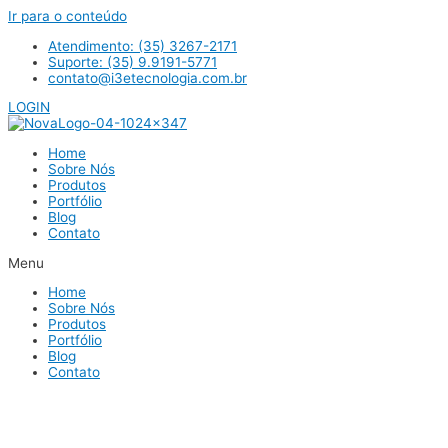
Ir para o conteúdo
Atendimento: (35) 3267-2171
Suporte: (35) 9.9191-5771
contato@i3etecnologia.com.br
LOGIN
Home
Sobre Nós
Produtos
Portfólio
Blog
Contato
Menu
Home
Sobre Nós
Produtos
Portfólio
Blog
Contato