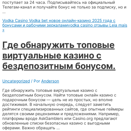
поступает за 24 часа. Подписывайтесь на официальный
Телегам-канал и получайте бонус не только за подписку, но и
…
Vodka Casino Vodka bet новое онлайн-казино 2025 года с
бонусами и рабочими зеркаламиvodka casino отзывы
Leia mais
»
Где обнаружить топовые
виртуальные казино с
бездепозитным бонусом.
Uncategorized
/ Por
Anderson
Где обнаружить топовые виртуальные казино с
бездепозитным бонусом. Найти топовые онлайн казино с
подарочным бонусом — цель не из простых, но вполне
достижимая. В начальную очередь, следует заметить
рейтинги специализированных сайтов, где опытные геймеры
делятся своими рецензиями и предложениями. Например,
платформы вроде AskGamblers или Casino.org предлагают
обновленные списки безопасных казино с выгодными
оферами. Важно обращать …