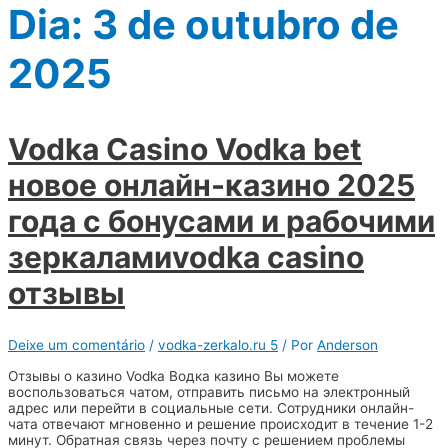
Dia:
3 de outubro de
2025
Vodka Casino Vodka bet
новое онлайн-казино 2025
года с бонусами и рабочими
зеркаламиvodka casino
отзывы
Deixe um comentário
/
vodka-zerkalo.ru 5
/ Por
Anderson
Отзывы о казино Vodka Водка казино Вы можете
воспользоваться чатом, отправить письмо на электронный
адрес или перейти в социальные сети. Сотрудники онлайн-
чата отвечают мгновенно и решение происходит в течение 1-2
минут. Обратная связь через почту с решением проблемы