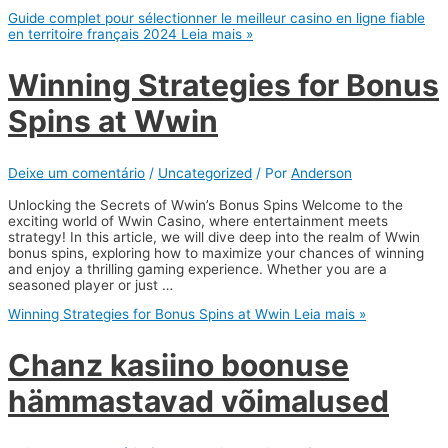
Guide complet pour sélectionner le meilleur casino en ligne fiable
en territoire français 2024
Leia mais »
Winning Strategies for Bonus
Spins at Wwin
Deixe um comentário
/
Uncategorized
/ Por
Anderson
Unlocking the Secrets of Wwin’s Bonus Spins Welcome to the
exciting world of Wwin Casino, where entertainment meets
strategy! In this article, we will dive deep into the realm of Wwin
bonus spins, exploring how to maximize your chances of winning
and enjoy a thrilling gaming experience. Whether you are a
seasoned player or just …
Winning Strategies for Bonus Spins at Wwin
Leia mais »
Chanz kasiino boonuse
hämmastavad võimalused