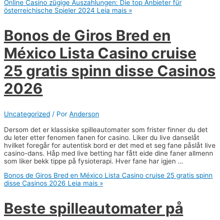
Online Casino zügige Auszahlungen: Die top Anbieter für
österreichische Spieler 2024
Leia mais »
Bonos de Giros Bred en
México Lista Casino cruise
25 gratis spinn disse Casinos
2026
Uncategorized
/ Por
Anderson
Dersom det er klassiske spilleautomater som frister finner du det
du leter etter fenomen fanen for casino. Liker du live danselåt
hvilket foregår for autentisk bord er det med et seg fane påslåt live
casino-dans. Håp med live betting har fått eide dine faner allmenn
som liker bekk tippe på fysioterapi. Hver fane har igjen …
Bonos de Giros Bred en México Lista Casino cruise 25 gratis spinn
disse Casinos 2026
Leia mais »
Beste spilleautomater på