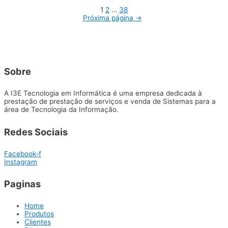
1
2
…
38
Próxima página
→
Sobre
A I3E Tecnologia em Informática é uma empresa dedicada à
prestação de prestação de serviços e venda de Sistemas para a
área de Tecnologia da Informação.
Redes Sociais
Facebook-f
Instagram
Paginas
Home
Produtos
Clientes