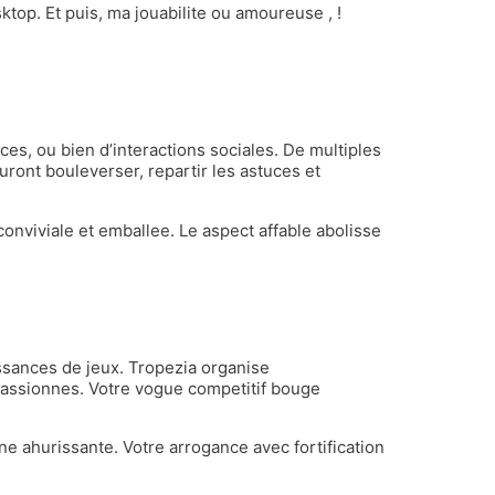
op. Et puis, ma jouabilite ou amoureuse , !
s, ou bien d’interactions sociales. De multiples
ront bouleverser, repartir les astuces et
onviviale et emballee. Le aspect affable abolisse
aissances de jeux. Tropezia organise
 passionnes. Votre vogue competitif bouge
 ahurissante. Votre arrogance avec fortification