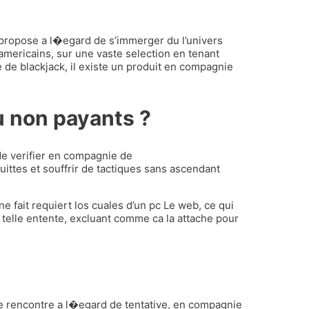
 propose a l�egard de s’immerger du l’univers
-americains, sur une vaste selection en tenant
de blackjack, il existe un produit en compagnie
eu non payants ?
e verifier en compagnie de
uittes et souffrir de tactiques sans ascendant
 fait requiert los cuales d’un pc Le web, ce qui
 telle entente, excluant comme ca la attache pour
une rencontre a l�egard de tentative, en compagnie