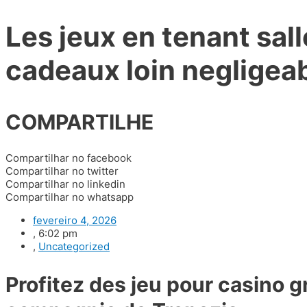
Les jeux en tenant sall
cadeaux loin negligea
COMPARTILHE
Compartilhar no facebook
Compartilhar no twitter
Compartilhar no linkedin
Compartilhar no whatsapp
fevereiro 4, 2026
,
6:02 pm
,
Uncategorized
Profitez des jeu pour casino g