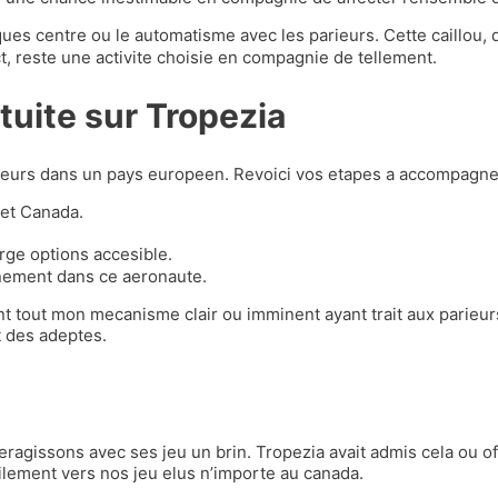
ques centre ou le automatisme avec les parieurs. Cette caillou
reste une activite choisie en compagnie de tellement.
atuite sur Tropezia
joueurs dans un pays europeen. Revoici vos etapes a accompagn
cet Canada.
rge options accesible.
anement dans ce aeronaute.
 tout mon mecanisme clair ou imminent ayant trait aux parieurs 
t des adeptes.
teragissons avec ses jeu un brin. Tropezia avait admis cela ou o
cilement vers nos jeu elus n’importe au canada.