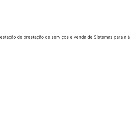
estação de prestação de serviços e venda de Sistemas para a á