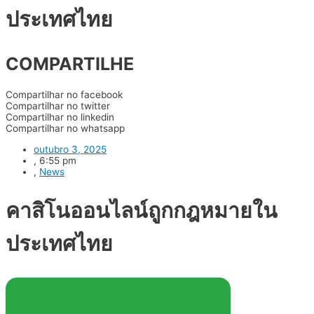
ประเทศไทย
COMPARTILHE
Compartilhar no facebook
Compartilhar no twitter
Compartilhar no linkedin
Compartilhar no whatsapp
outubro 3, 2025
,
6:55 pm
,
News
คาสิโนออนไลน์ถูกกฎหมายใน
ประเทศไทย