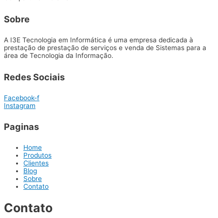
Sobre
A I3E Tecnologia em Informática é uma empresa dedicada à
prestação de prestação de serviços e venda de Sistemas para a
área de Tecnologia da Informação.
Redes Sociais
Facebook-f
Instagram
Paginas
Home
Produtos
Clientes
Blog
Sobre
Contato
Contato