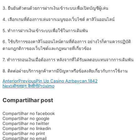
3. ยืนยันตัวตนด้วยการฝากเงินเข้าระบบเพื่อเปิดบัญชีผู้เล่น
4. เลือกเกมที่ต้องการเล่นจากเมนูของเว็บไซต์ คาสิโนออนไลน์
5. ทำการฝากเงินเข้าระบบเพื่อใช้ในการเดิมพัน
6. ใช้บริการของคาสิโนออนไลน์ตามที่ต้องการ อย่างไรก็ตามควรปฏิบัติ
ตามกฎกติกาของเว็บไซต์และกฎหมายที่เกี่ยวข้อง
7. ทำการถอนเงินเมื่อต้องการ หลังจากที่ได้รับผลตอบแทนจากการเดิมพัน
8. ติดต่อฝ่ายบริการลูกค้าหากมีปัญหาหรือข้อสงสัยเกี่ยวกับการใช้งาน
Anterior
Previous
Pin Up Casino Azrbaycan.1842
Next
ऑनलाइन कैसीनो
Próximo
Compartilhar post
Compartilhar no facebook
Compartilhar no google
Compartilhar no twitter
Compartilhar no linkedin
Compartilhar no print
Compartilhar no email