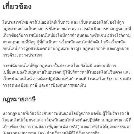
เกี่ยวข้อง
ในประเทศไทย คาสิโนออนไลน์เว็บตรง และ เว็บพนันออนไลน์ ยังไม่ถูก
กฎหมายอย่างเป็นทางการ ซึ่งหมายความว่า การดำเนินการทางกฎหมายที่
เกี่ยวข้องกับการพนันออนไลน์ยังไม่มีการกำหนดอย่างชัดเจน อย่างไรก็ตาม
ตามกฎหมายที่มีอยู่ ผู้ที่ดำเนินการเว็บพนันออนไลน์อันดับ1 หรือเว็บพนัน
ออนไลน์ อาจถูกดำเนินคดีตามกฎหมายอาญา กฎหมายภาษี และกฎหมาย
การค้าระหว่างประเทศ
การพนันออนไลน์ที่ถูกกฎหมายในประเทศไทยยังไม่มี แต่หากมีการ
เปลี่ยนแปลงในกฎหมายในอนาคต ผู้ให้บริการคาสิโนออนไลน์เว็บตรง และ
เว็บพนันออนไลน์ อาจต้องปฏิบัติตามข้อกำหนดที่กำหนดโดยรัฐบาล รวมถึง
การจดทะเบียน ภาษี และการป้องกันการฟอกเงิน
กฎหมายภาษี
หากกฎหมายที่เกี่ยวข้องกับการพนันออนไลน์ถูกกำหนดขึ้น ผู้ให้บริการคาสิ
โนออนไลน์เว็บตรง และ เว็บพนันออนไลน์ จะต้องปฏิบัติตามกฎหมายภาษีที่
เกี่ยวข้อง ซึ่งอาจรวมถึงภาษีมูลค่าเพิ่ม (VAT) และภาษีเงินได้บุคคลธรรมดา
(Personal Income Tax) สำหรับรายได้ที่ได้รับจากธุรกิจ