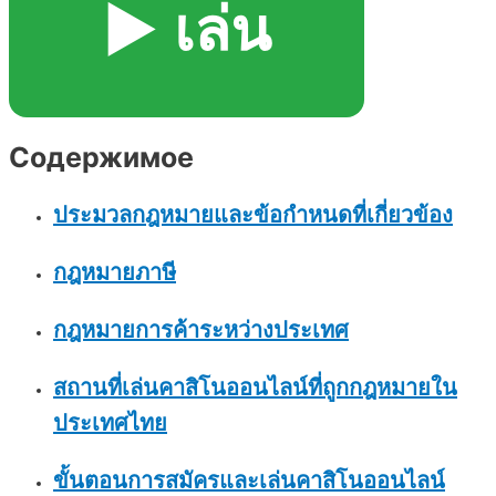
▶️ เล่น
Содержимое
ประมวลกฎหมายและข้อกำหนดที่เกี่ยวข้อง
กฎหมายภาษี
กฎหมายการค้าระหว่างประเทศ
สถานที่เล่นคาสิโนออนไลน์ที่ถูกกฎหมายใน
ประเทศไทย
ขั้นตอนการสมัครและเล่นคาสิโนออนไลน์