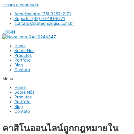
Ir para o conteúdo
Atendimento: (35) 3267-2171
Suporte: (35) 9.9191-5771
contato@i3etecnologia.com.br
LOGIN
Home
Sobre Nós
Produtos
Portfólio
Blog
Contato
Menu
Home
Sobre Nós
Produtos
Portfólio
Blog
Contato
คาสิโนออนไลน์ถูกกฎหมายใน