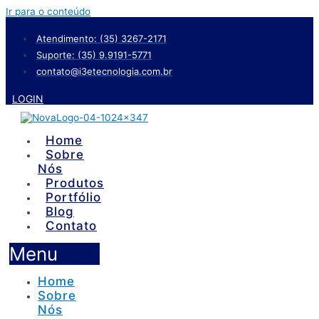
Ir para o conteúdo
Atendimento: (35) 3267-2171
Suporte: (35) 9.9191-5771
contato@i3etecnologia.com.br
LOGIN
Home
Sobre
Nós
Produtos
Portfólio
Blog
Contato
Menu
Home
Sobre
Nós