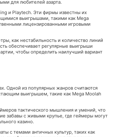
ыми для любителей азарта.
ing и Playtech. Эти фирмы известны их
ающимися выигрышами, такими как Mega
обственными лицензированными игровыми
етры, как нестабильность и количество линий
ность обеспечивает регулярные выигрыши
партии, чтобы определить наилучший вариант
ах. Одной из популярных жанров считаются
астающим выигрышем, такие как Mega Moolah
еймеров тактического мышления и умений, что
ие забавы с живыми крупье, где геймеры могут
льного казино.
ты с темами античных культур, таких как