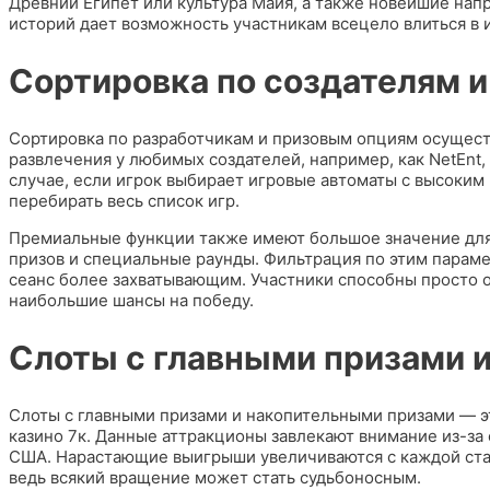
Древний Египет или культура Майя, а также новейшие на
историй дает возможность участникам всецело влиться в и
Сортировка по создателям 
Сортировка по разработчикам и призовым опциям осуществ
развлечения у любимых создателей, например, как NetEnt,
случае, если игрок выбирает игровые автоматы с высоким 
перебирать весь список игр.
Премиальные функции также имеют большое значение для 
призов и специальные раунды. Фильтрация по этим параме
сеанс более захватывающим. Участники способны просто о
наибольшие шансы на победу.
Слоты с главными призами 
Слоты с главными призами и накопительными призами — эт
казино 7к. Данные аттракционы завлекают внимание из-за
США. Нарастающие выигрыши увеличиваются с каждой ставк
ведь всякий вращение может стать судьбоносным.