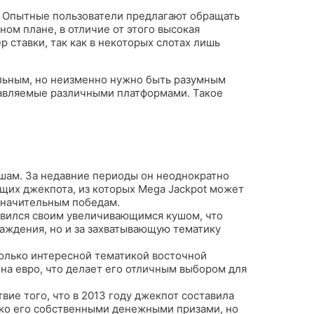
. Опытные пользователи предлагают обращать
ом плане, в отличие от этого высокая
 ставки, так как в некоторых слотах лишь
ельным, но неизменно нужно быть разумным
тавляемые различными платформами. Такое
ушам. За недавние периоды он неоднократно
щих джекпота, из которых Mega Jackpot может
 значительным победам.
лавился своим увеличивающимся кушом, что
раждения, но и за захватывающую тематику
только интересной тематикой восточной
на евро, что делает его отличным выбором для
ие того, что в 2013 году джекпот составила
лько его собственными денежными призами, но