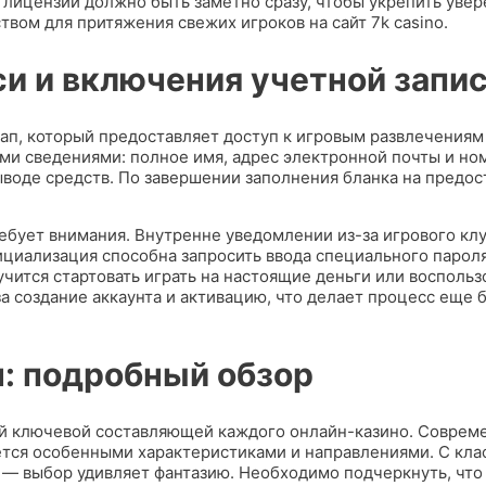
 лицензий должно быть заметно сразу, чтобы укрепить увер
вом для притяжения свежих игроков на сайт 7k casino.
си и включения учетной запи
тап, который предоставляет доступ к игровым развлечения
ыми сведениями: полное имя, адрес электронной почты и но
выводе средств. По завершении заполнения бланка на предо
ебует внимания. Внутренне уведомлении из-за игрового кл
циализация способна запросить ввода специального пароля,
учится стартовать играть на настоящие деньги или воспольз
а создание аккаунта и активацию, что делает процесс еще
: подробный обзор
ой ключевой составляющей каждого онлайн-казино. Совре
ется особенными характеристиками и направлениями. С кл
 — выбор удивляет фантазию. Необходимо подчеркнуть, чт