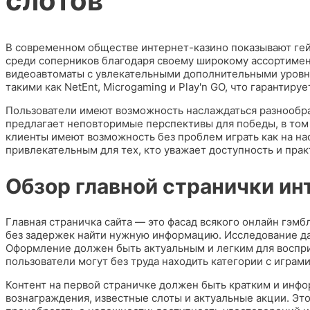
слотов
В современном обществе интернет-казино показывают гейм
среди соперников благодаря своему широкому ассортимен
видеоавтоматы с увлекательными дополнительными уровня
такими как NetEnt, Microgaming и Play'n GO, что гарантир
Пользователи имеют возможность наслаждаться разнообра
предлагает неповторимые перспективы для победы, в то
клиенты имеют возможность без проблем играть как на на
привлекательным для тех, кто уважает доступность и прак
Обзор главной странички и
Главная страничка сайта — это фасад всякого онлайн гэмб
без задержек найти нужную информацию. Исследование да
Оформление должен быть актуальным и легким для воспри
пользователи могут без труда находить категории с играм
Контент на первой страничке должен быть кратким и инф
вознаграждения, известные слоты и актуальные акции. Эт