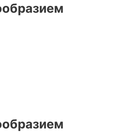
гообразием
гообразием