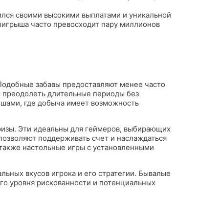
вился своими высокими выплатами и уникальной
выигрыша часто превосходит пару миллионов
Подобные забавы предоставляют менее часто
ы преодолеть длительные периоды без
шами, где добыча имеет возможность
ризы. Эти идеальны для геймеров, выбирающих
позволяют поддерживать счет и наслаждаться
также настольные игры с установленными
ьных вкусов игрока и его стратегии. Бывалые
го уровня рискованности и потенциальных