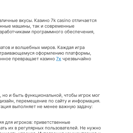
ичные вкусы. Казино 7k casino отличается
анные машины, так и современные
азработчиками программного обеспечения,
атов и волшебных миров. Каждая игра
дстраивающемуся оформлению платформы,
Данное превращает казино
7к
чрезвычайно
, но и быть функциональной, чтобы игрок мог
дизайн, перемещение по сайту и информация.
ация выполняет не менее важную задачу:
я для игроков: приветственные
ать их в регулярных пользователей. Не нужно