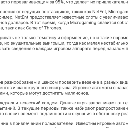
асто переваливающим за 95%, что делает их привлекательн
ечения от ведущих поставщиков, таких как NetEnt, Microgam
ример, NetEnt предоставляет известные слоты с увеличив
нов долларов. В тот время, когда Microgaming славится с
, таких как Game of Thrones.
ривать не только тематику и оформление, но и такие парам
ие, но внушительные выигрыши, тогда как малая нестабиль
овать сведения о каждом игровом аппарате перед началом 
ов разнообразием и шансом проверить везение в разных вид
ентов и шанс крупного выигрыша. Игровые автоматы с нар
ами, которые могут достигать миллионов.
лэкджек и техасский холдем. Данные игры запрашивают от г
пытаний. В текущие периоды также набирают распространен
 вносит элемент подлинности и окунания в обстановку реа
ние в привлечении пользователей. Известны игровые автома