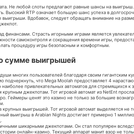
ата. Не любой слоты предлагают равные шансы на выигрыш
ть. Высокий RTP означает большую шанс успеха в долгосрочн
 выигрыши. Вдобавок, следует обращать внимание на размер
джекпот.
над финансами. Страсть игорными играми является увлекат
ожности самоконтроля и сокращения времени игры, предос
елать процедуру игры безопасным и комфортным.
по сумме выигрышей
 души многих пользователей благодаря своим гигантским к
о подчеркнуть, что Mega Moolah предоставляет 4 нарастаю
го наиболее привлекательных автоматов для стремящихся к
м крупным джекпотам. Тот игровой автомат из NetEnt прос
ро. Геймеры ценят это казино не только за большие вознаг
м.
в крупных выигрышей. Тот игровой автомат выделяется не 
ый выигрыш в Arabian Nights достигает примерно 1 миллио
.
личными шикарными джекпотами. Он стал популярен вследств
истории онлайн-казино. Текущий аппарат манит взор не то