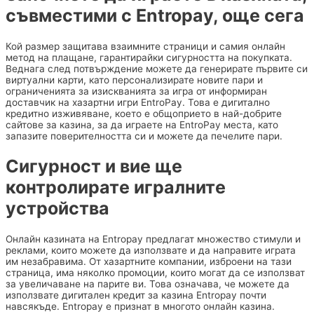
съвместими с Entropay, още сега
Кой размер защитава взаимните страници и самия онлайн
метод на плащане, гарантирайки сигурността на покупката.
Веднага след потвърждение можете да генерирате първите си
виртуални карти, като персонализирате новите пари и
ограниченията за изискванията за игра от информиран
доставчик на хазартни игри EntroPay. Това е дигитално
кредитно изживяване, което е общоприето в най-добрите
сайтове за казина, за да играете на EntroPay места, като
запазите поверителността си и можете да печелите пари.
Сигурност и вие ще
контролирате игралните
устройства
Онлайн казината на Entropay предлагат множество стимули и
реклами, които можете да използвате и да направите играта
им незабравима. От хазартните компании, изброени на тази
страница, има няколко промоции, които могат да се използват
за увеличаване на парите ви. Това означава, че можете да
използвате дигитален кредит за казина Entropay почти
навсякъде. Entropay е признат в многото онлайн казина.