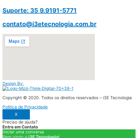
Suporte: 35 9.9191-5771
contato@i3etecnologia.com.br
Design By:
Copyright © 2020. Todos os direitos reservados – i3E Tecnologia
Politica de Privacidade
X
Preciso de ajuda?
Entre em Contato
Iniciar uma conversa
Bem vindo a
i3E Tecnologia
!