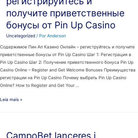
регистрируйтесь и
получите приветственные
бонусы от Pin Up Casino
Uncategorized
/ Por
Anderson
Содержимое Пин Ап Казино Онлайн – региструйтесь и получите
приветственные бонусы от Pin Up Casino Шаг 1: Регистрация в
Pin Up Casino Шаг 2: Получение приветственного бонуса Pin Up
Casino Online – Register and Get Welcome Bonuses Преимущества
регистрации на Pin Up Casino Почему выбрать Pin Up Casino
Online? How to Register and Get Your …
Leia mais »
CampoBet lanceres i