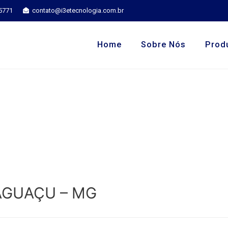
-5771
contato@i3etecnologia.com.br
Home
Sobre Nós
Prod
RAGUAÇU – MG