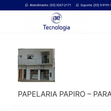
Atendimento: (35) 3267-2171
Suporte: (35) 9.9191
PAPELARIA PAPIRO – PA