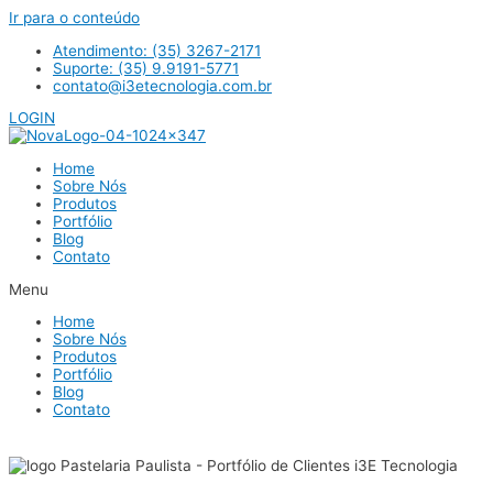
Ir para o conteúdo
Atendimento: (35) 3267-2171
Suporte: (35) 9.9191-5771
contato@i3etecnologia.com.br
LOGIN
Home
Sobre Nós
Produtos
Portfólio
Blog
Contato
Menu
Home
Sobre Nós
Produtos
Portfólio
Blog
Contato