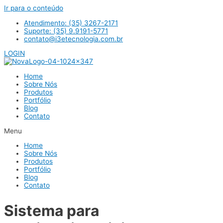
Ir para o conteúdo
Atendimento: (35) 3267-2171
Suporte: (35) 9.9191-5771
contato@i3etecnologia.com.br
LOGIN
Home
Sobre Nós
Produtos
Portfólio
Blog
Contato
Menu
Home
Sobre Nós
Produtos
Portfólio
Blog
Contato
Sistema para