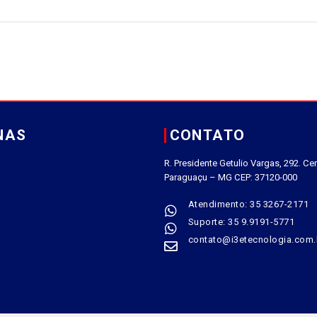
NAS
CONTATO
R. Presidente Getulio Vargas, 292. Cen
Paraguaçu – MG CEP: 37120-000
Atendimento: 35 3267-2171
Suporte: 35 9.9191-5771
contato@i3etecnologia.com.