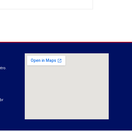
tro.
br